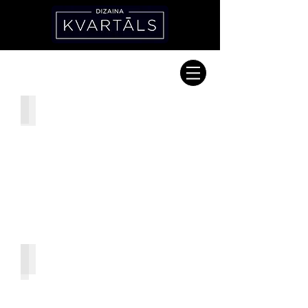
Bite „Латвия„
„MacMaster„ магазин